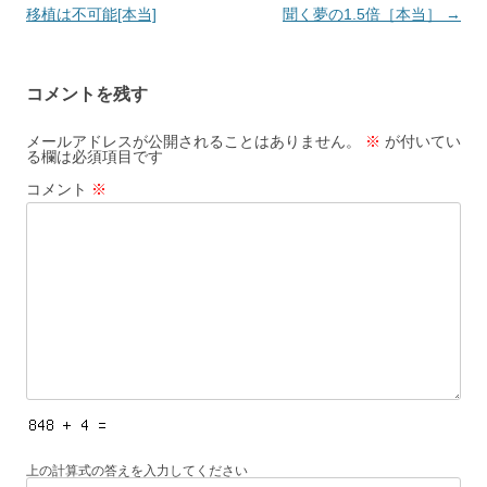
稿
移植は不可能[本当]
聞く夢の1.5倍［本当］
→
ナ
ビ
コメントを残す
ゲ
ー
メールアドレスが公開されることはありません。
※
が付いてい
る欄は必須項目です
シ
コメント
※
ョ
ン
上の計算式の答えを入力してください