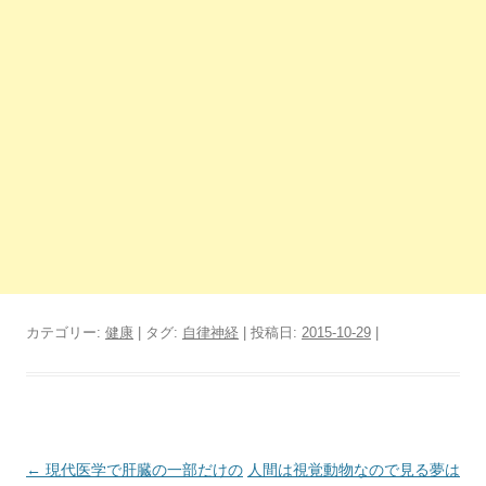
カテゴリー:
健康
| タグ:
自律神経
| 投稿日:
2015-10-29
|
投
←
現代医学で肝臓の一部だけの
人間は視覚動物なので見る夢は