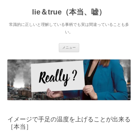
コ
ン
lie＆true（本当、嘘）
テ
ン
ツ
へ
常識的に正しいと理解している事柄でも実は間違っていることも多
ス
キ
い。
ッ
プ
メニュー
イメージで手足の温度を上げることが出来る
［本当］