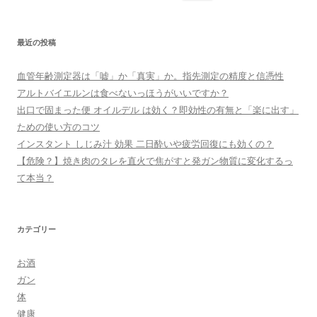
索:
最近の投稿
血管年齢測定器は「嘘」か「真実」か。指先測定の精度と信憑性
アルトバイエルンは食べないっほうがいいですか？
出口で固まった便 オイルデル は効く？即効性の有無と「楽に出す」
ための使い方のコツ
インスタント しじみ汁 効果 二日酔いや疲労回復にも効くの？
【危険？】焼き肉のタレを直火で焦がすと発ガン物質に変化するっ
て本当？
カテゴリー
お酒
ガン
体
健康