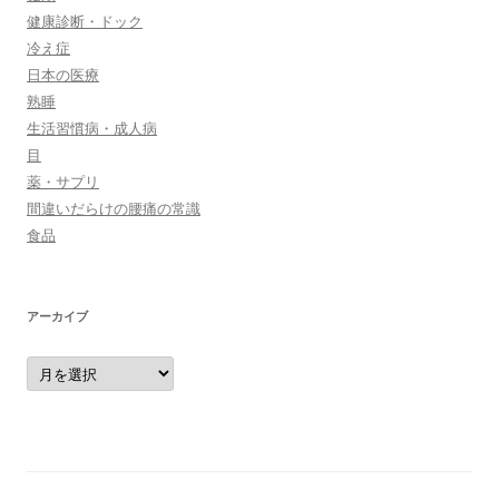
健康診断・ドック
冷え症
日本の医療
熟睡
生活習慣病・成人病
目
薬・サプリ
間違いだらけの腰痛の常識
食品
アーカイブ
ア
ー
カ
イ
ブ