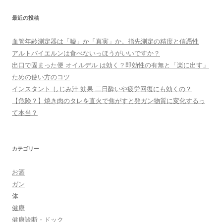
最近の投稿
血管年齢測定器は「嘘」か「真実」か。指先測定の精度と信憑性
アルトバイエルンは食べないっほうがいいですか？
出口で固まった便 オイルデル は効く？即効性の有無と「楽に出す」
ための使い方のコツ
インスタント しじみ汁 効果 二日酔いや疲労回復にも効くの？
【危険？】焼き肉のタレを直火で焦がすと発ガン物質に変化するっ
て本当？
カテゴリー
お酒
ガン
体
健康
健康診断・ドック