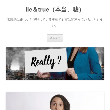
コ
ン
lie＆true（本当、嘘）
テ
ン
ツ
へ
常識的に正しいと理解している事柄でも実は間違っていることも多
ス
キ
い。
ッ
プ
メニュー