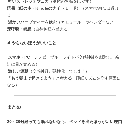
軽いストレッチやヨガ
（身体の緊張をほぐす）
読書（紙の本・Kindleのナイトモード）
（スマホやPCは避け
る）
温かいハーブティーを飲む
（カモミール、ラベンダーなど）
深呼吸・瞑想
（自律神経を整える）
✖ やらないほうがいいこと
スマホ・PC・テレビ
（ブルーライトが交感神経を刺激し、余
計に目が覚める）
激しい運動
（交感神経が活性化してしまう）
「もう朝まで起きてよう」と考える
（睡眠リズムを崩す原因に
なる）
まとめ
20～30分経っても眠れないなら、ベッドを出たほうがいい理由