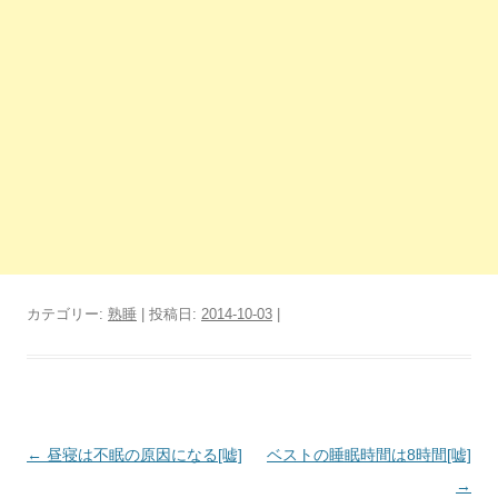
カテゴリー:
熟睡
| 投稿日:
2014-10-03
|
投
←
昼寝は不眠の原因になる[嘘]
ベストの睡眠時間は8時間[嘘]
稿
→