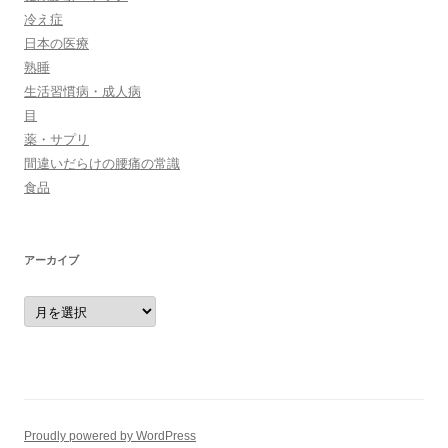
冷え症
日本の医療
熟睡
生活習慣病・成人病
目
薬・サプリ
間違いだらけの腰痛の常識
食品
アーカイブ
ア
ー
カ
イ
ブ
Proudly powered by WordPress