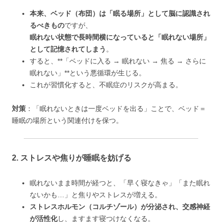
本来、ベッド（布団）は「眠る場所」として脳に認識され
るべきもの
ですが、
眠れない状態で長時間横になっていると「眠れない場所」
として記憶されてしまう
。
すると、**「ベッドに入る → 眠れない → 焦る → さらに
眠れない」**という悪循環が生じる。
これが習慣化すると、不眠症のリスクが高まる。
対策
：「眠れないときは一度ベッドを出る」ことで、ベッド＝
睡眠の場所という関連付けを保つ。
2. ストレスや焦りが睡眠を妨げる
眠れないまま時間が経つと、「早く寝なきゃ」「また眠れ
ないかも…」と焦りやストレスが増える。
ストレスホルモン（コルチゾール）が分泌され、交感神経
が活性化
し、ますます寝つけなくなる。