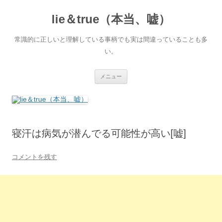
コ
ン
lie＆true（本当、嘘）
テ
ン
ツ
へ
常識的に正しいと理解している事柄でも実は間違っていることも多
ス
キ
い。
ッ
プ
メニュー
寝汗は病気が潜んでる可能性が高い[嘘]
コメントを残す