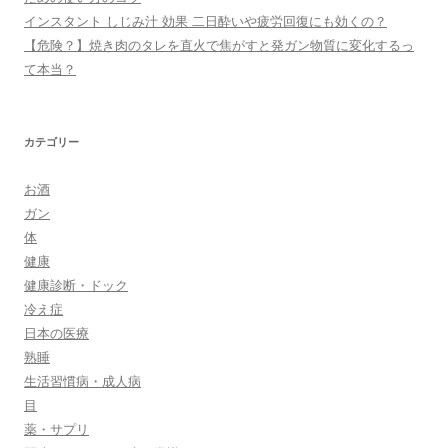
インスタント しじみ汁 効果 二日酔いや疲労回復にも効くの？
【危険？】焼き肉のタレを直火で焦がすと発ガン物質に変化するっ
て本当？
カテゴリー
お酒
ガン
体
健康
健康診断・ドック
冷え症
日本の医療
熟睡
生活習慣病・成人病
目
薬・サプリ