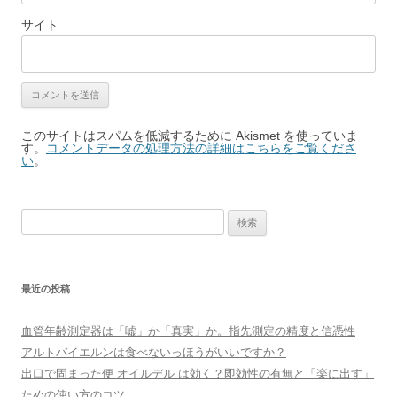
サイト
このサイトはスパムを低減するために Akismet を使っていま
す。
コメントデータの処理方法の詳細はこちらをご覧くださ
い
。
検
索:
最近の投稿
血管年齢測定器は「嘘」か「真実」か。指先測定の精度と信憑性
アルトバイエルンは食べないっほうがいいですか？
出口で固まった便 オイルデル は効く？即効性の有無と「楽に出す」
ための使い方のコツ