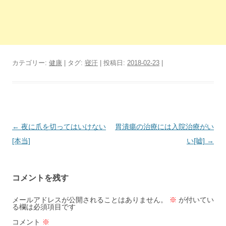
カテゴリー:
健康
| タグ:
寝汗
| 投稿日:
2018-02-23
|
投
←
夜に爪を切ってはいけない
胃潰瘍の治療には入院治療がい
稿
[本当]
い[嘘]
→
ナ
ビ
コメントを残す
ゲ
ー
メールアドレスが公開されることはありません。
※
が付いてい
る欄は必須項目です
シ
コメント
※
ョ