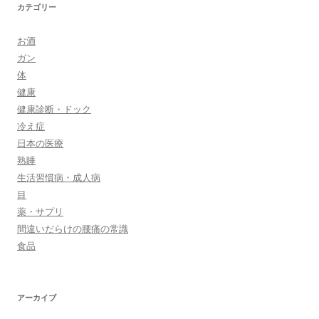
カテゴリー
お酒
ガン
体
健康
健康診断・ドック
冷え症
日本の医療
熟睡
生活習慣病・成人病
目
薬・サプリ
間違いだらけの腰痛の常識
食品
アーカイブ