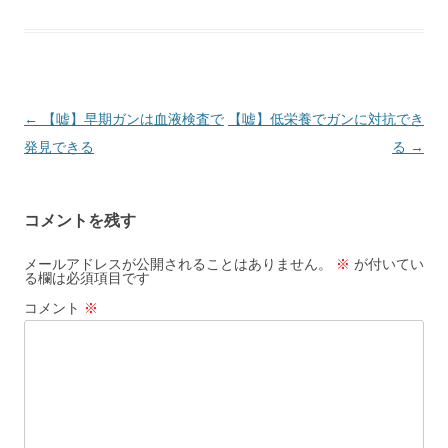
投
←
【嘘】早期ガンは血液検査で
【嘘】低栄養でガンに対抗でき
稿
発見できる
る
→
ナ
ビ
コメントを残す
ゲ
ー
メールアドレスが公開されることはありません。
※
が付いてい
る欄は必須項目です
シ
コメント
※
ョ
ン