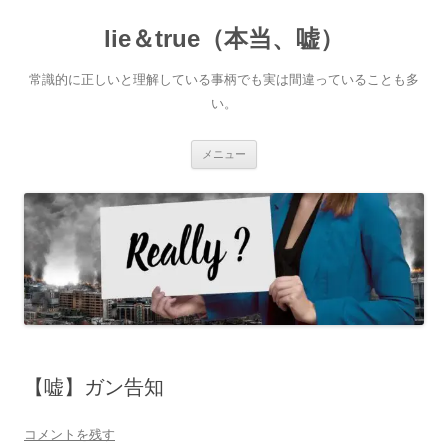
コ
ン
lie＆true（本当、嘘）
テ
ン
ツ
へ
常識的に正しいと理解している事柄でも実は間違っていることも多
ス
キ
い。
ッ
プ
メニュー
【嘘】ガン告知
コメントを残す