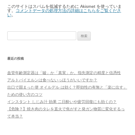
このサイトはスパムを低減するために Akismet を使っていま
す。
コメントデータの処理方法の詳細はこちらをご覧くださ
い
。
検
索:
最近の投稿
血管年齢測定器は「嘘」か「真実」か。指先測定の精度と信憑性
アルトバイエルンは食べないっほうがいいですか？
出口で固まった便 オイルデル は効く？即効性の有無と「楽に出す」
ための使い方のコツ
インスタント しじみ汁 効果 二日酔いや疲労回復にも効くの？
【危険？】焼き肉のタレを直火で焦がすと発ガン物質に変化するっ
て本当？