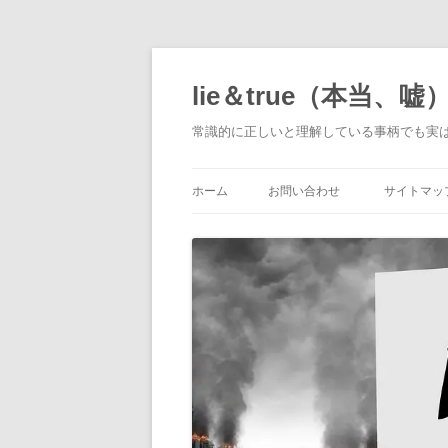
コ
ン
テ
lie＆true（本当、嘘
ン
ツ
へ
常識的に正しいと理解している事柄でも実
ス
キ
ッ
プ
ホーム
お問い合わせ
サイトマッ