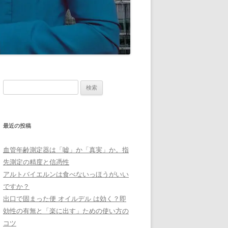
検
索:
最近の投稿
血管年齢測定器は「嘘」か「真実」か。指
先測定の精度と信憑性
アルトバイエルンは食べないっほうがいい
ですか？
出口で固まった便 オイルデル は効く？即
効性の有無と「楽に出す」ための使い方の
コツ