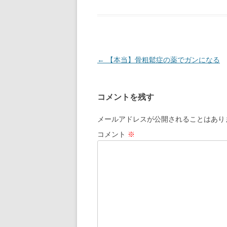
投
←
【本当】骨粗鬆症の薬でガンになる
稿
ナ
コメントを残す
ビ
ゲ
メールアドレスが公開されることはあり
ー
コメント
※
シ
ョ
ン