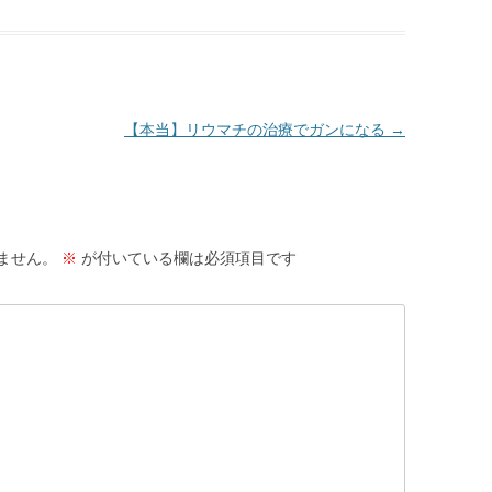
【本当】リウマチの治療でガンになる
→
ません。
※
が付いている欄は必須項目です