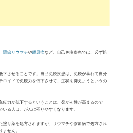
。
関節リウマチ
や
膠原病
など、自己免疫疾患では、必ず処
低下させることです。自己免疫疾患は、免疫が暴れて自分
テロイドで免疫力を低下させて、症状を抑えようというの
免疫力が低下するということは、発がん性が高まるので
でいる人は、がんに罹りやすくなります。
た塗り薬を処方されますが、リウマチや膠原病で処方され
りません。