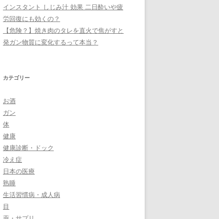
インスタント しじみ汁 効果 二日酔いや疲
労回復にも効くの？
【危険？】焼き肉のタレを直火で焦がすと
発ガン物質に変化するって本当？
カテゴリー
お酒
ガン
体
健康
健康診断・ドック
冷え症
日本の医療
熟睡
生活習慣病・成人病
目
薬・サプリ