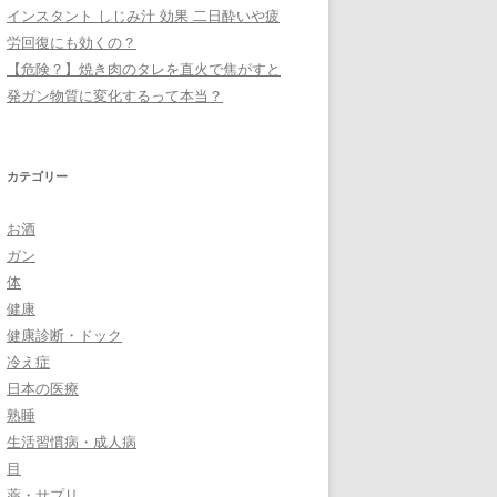
インスタント しじみ汁 効果 二日酔いや疲
労回復にも効くの？
【危険？】焼き肉のタレを直火で焦がすと
発ガン物質に変化するって本当？
カテゴリー
お酒
ガン
体
健康
健康診断・ドック
冷え症
日本の医療
熟睡
生活習慣病・成人病
目
薬・サプリ