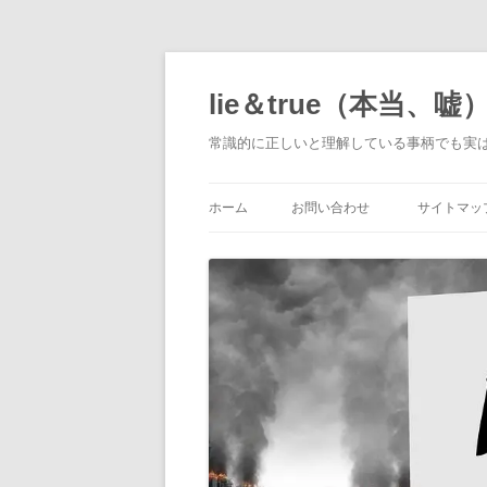
コ
ン
テ
lie＆true（本当、嘘
ン
ツ
へ
常識的に正しいと理解している事柄でも実
ス
キ
ッ
プ
ホーム
お問い合わせ
サイトマッ