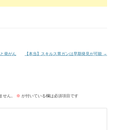
と発がん
【本当】スキルス胃ガンは早期発見が可能
→
ません。
※
が付いている欄は必須項目です