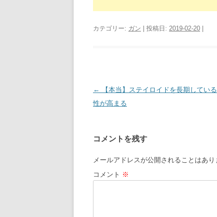
カテゴリー:
ガン
| 投稿日:
2019-02-20
|
投
←
【本当】ステイロイドを長期している
稿
性が高まる
ナ
ビ
コメントを残す
ゲ
ー
メールアドレスが公開されることはあり
シ
コメント
※
ョ
ン