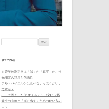
検
索:
最近の投稿
血管年齢測定器は「嘘」か「真実」か。指
先測定の精度と信憑性
アルトバイエルンは食べないっほうがいい
ですか？
出口で固まった便 オイルデル は効く？即
効性の有無と「楽に出す」ための使い方の
コツ