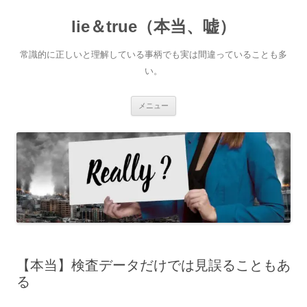
コ
ン
lie＆true（本当、嘘）
テ
ン
ツ
へ
常識的に正しいと理解している事柄でも実は間違っていることも多
ス
キ
い。
ッ
プ
メニュー
【本当】検査データだけでは見誤ることもあ
る