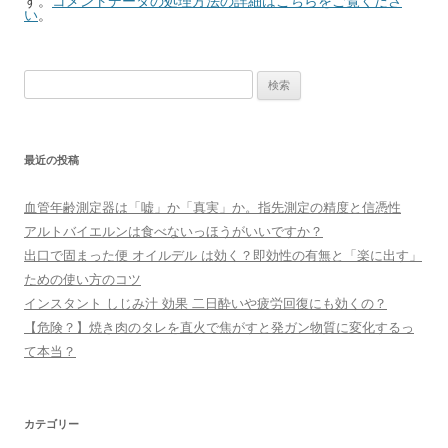
す。
コメントデータの処理方法の詳細はこちらをご覧くださ
い
。
検
索:
最近の投稿
血管年齢測定器は「嘘」か「真実」か。指先測定の精度と信憑性
アルトバイエルンは食べないっほうがいいですか？
出口で固まった便 オイルデル は効く？即効性の有無と「楽に出す」
ための使い方のコツ
インスタント しじみ汁 効果 二日酔いや疲労回復にも効くの？
【危険？】焼き肉のタレを直火で焦がすと発ガン物質に変化するっ
て本当？
カテゴリー