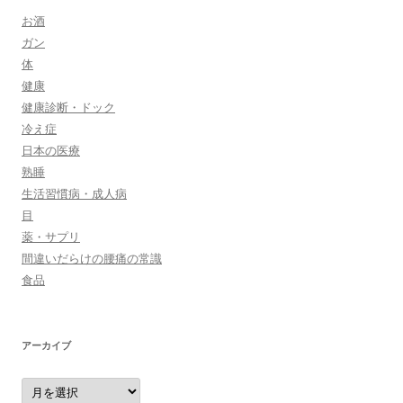
お酒
ガン
体
健康
健康診断・ドック
冷え症
日本の医療
熟睡
生活習慣病・成人病
目
薬・サプリ
間違いだらけの腰痛の常識
食品
アーカイブ
ア
ー