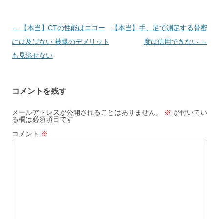
投
←
【本当】CTの性能はエコー
【本当】手、足で測定する骨密
稿
には及ばない 被爆のデメリット
度は信用できない
→
ナ
も見逃せない
ビ
ゲ
コメントを残す
ー
シ
メールアドレスが公開されることはありません。
※
が付いてい
る欄は必須項目です
ョ
コメント
※
ン