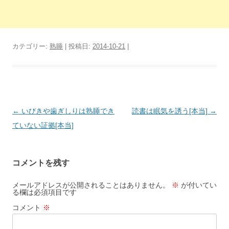
カテゴリー:
熟睡
| 投稿日:
2014-10-21
|
投
←
いびきや歯ぎしりは熟睡でき
読書は眠気を誘う[本当]
→
稿
ていない証拠[本当]
ナ
ビ
コメントを残す
ゲ
ー
メールアドレスが公開されることはありません。
※
が付いてい
る欄は必須項目です
シ
コメント
※
ョ
ン