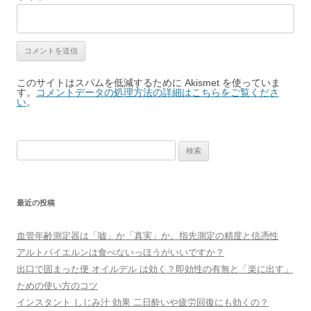
このサイトはスパムを低減するために Akismet を使っていま
す。
コメントデータの処理方法の詳細はこちらをご覧くださ
い
。
検
索:
最近の投稿
血管年齢測定器は「嘘」か「真実」か。指先測定の精度と信憑性
アルトバイエルンは食べないっほうがいいですか？
出口で固まった便 オイルデル は効く？即効性の有無と「楽に出す」
ための使い方のコツ
インスタント しじみ汁 効果 二日酔いや疲労回復にも効くの？