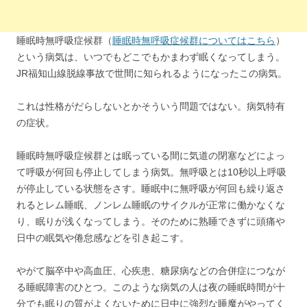
睡眠時無呼吸症候群（
睡眠時無呼吸症候群についてはこちら
）
という病気は、いつでもどこでもかまわず眠くなってしまう。
JR福知山線脱線事故で世間に知られるようになったこの病気。
これは性格がだらしないとかそういう問題ではない。病気特有
の症状。
睡眠時無呼吸症候群とは眠っている間に気道の閉塞などによっ
て呼吸が何回も停止してしまう病気。無呼吸とは10秒以上呼吸
が停止している状態をさす。睡眠中に無呼吸が何回も繰り返さ
れるとレム睡眠、ノンレム睡眠のサイクルが正常に働かなくな
り、眠りが浅くなってしまう。そのために熟睡できずに頭痛や
日中の眠気や倦怠感などを引き起こす。
やがて脳卒中や高血圧、心疾患、糖尿病などの合併症につなが
る睡眠障害のひとつ。このような病気の人は夜の睡眠時間が十
分でも眠りの質がよくないために日中に強烈な睡魔がやってく