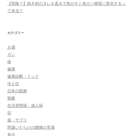
【危険？】焼き肉のタレを直火で焦がすと発ガン物質に変化するっ
て本当？
カテゴリー
お酒
ガン
体
健康
健康診断・ドック
冷え症
日本の医療
熟睡
生活習慣病・成人病
目
薬・サプリ
間違いだらけの腰痛の常識
食品