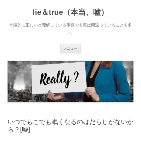
コ
ン
lie＆true（本当、嘘）
テ
ン
ツ
へ
常識的に正しいと理解している事柄でも実は間違っていることも多
ス
キ
い。
ッ
プ
メニュー
いつでもこでも眠くなるのはだらしがないか
ら？[嘘]