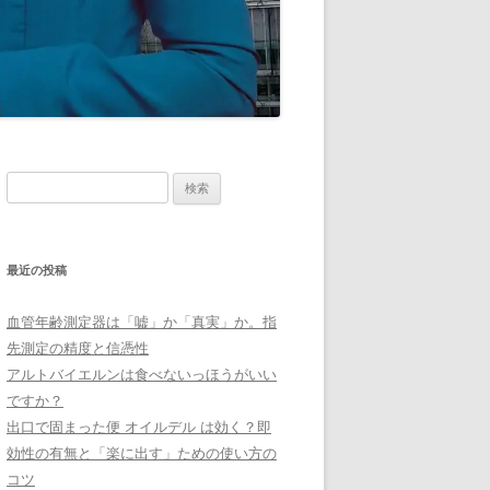
検
索:
最近の投稿
血管年齢測定器は「嘘」か「真実」か。指
先測定の精度と信憑性
アルトバイエルンは食べないっほうがいい
ですか？
出口で固まった便 オイルデル は効く？即
効性の有無と「楽に出す」ための使い方の
コツ