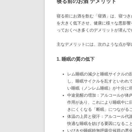
寝る前のお酒 デメリット
寝る前にお酒を飲む「寝酒」は、寝つき
を大きく低下させ、健康に様々な悪影響
っておくべき多くのデメリットが潜んで
主なデメリットには、次のような点が挙
1. 睡眠の質の低下
レム睡眠の減少と睡眠サイクルの
し、睡眠サイクルを乱すといわれ
い睡眠（ノンレム睡眠）が十分に
中途覚醒の増加：アルコールが体
作用があり、これにより睡眠中に
きにくくなる「断眠」につながる
体温の上昇と寝汗：アルコール代
快適な睡眠を妨げる要因になるこ
いびきや睡眠時無呼吸症候群の悪