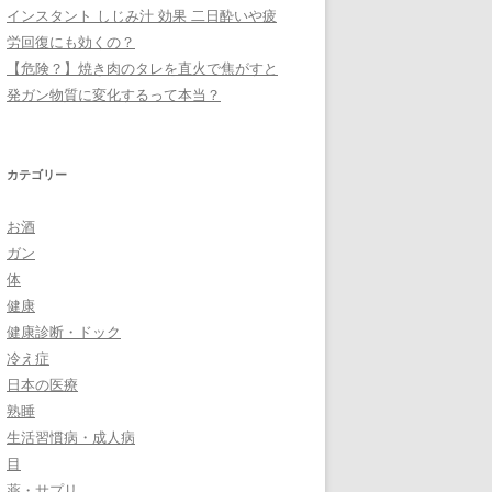
インスタント しじみ汁 効果 二日酔いや疲
労回復にも効くの？
【危険？】焼き肉のタレを直火で焦がすと
発ガン物質に変化するって本当？
カテゴリー
お酒
ガン
体
健康
健康診断・ドック
冷え症
日本の医療
熟睡
生活習慣病・成人病
目
薬・サプリ