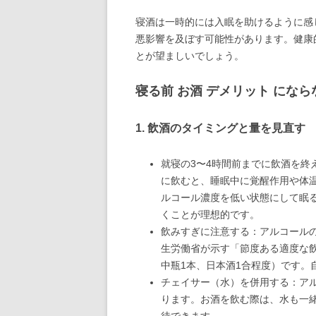
寝酒は一時的には入眠を助けるように感
悪影響を及ぼす可能性があります。健康
とが望ましいでしょう。
寝る前 お酒 デメリット にな
1. 飲酒のタイミングと量を見直す
就寝の3〜4時間前までに飲酒を終
に飲むと、睡眠中に覚醒作用や体
ルコール濃度を低い状態にして眠る
くことが理想的です。
飲みすぎに注意する：アルコール
生労働省が示す「節度ある適度な飲
中瓶1本、日本酒1合程度）です。
チェイサー（水）を併用する：ア
ります。お酒を飲む際は、水も一
待できます。