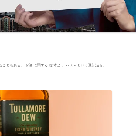
ともある。 お酒 に関する 嘘 本当 。 へぇ～という豆知識も。