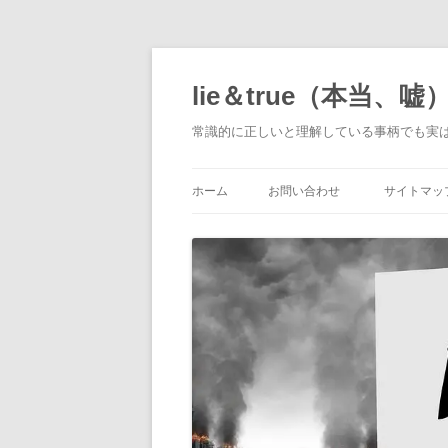
コ
ン
テ
lie＆true（本当、嘘
ン
ツ
へ
常識的に正しいと理解している事柄でも実
ス
キ
ッ
プ
ホーム
お問い合わせ
サイトマッ