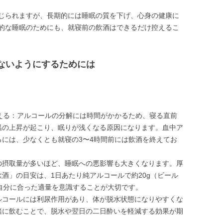
じられますが、長期的には睡眠の質を下げ、心身の健康に
的な睡眠のためにも、就寝前の飲酒はできるだけ控えるこ
らないようにするためには
える：アルコールの分解には時間がかかるため、寝る直前
温の上昇が起こり、眠りが浅くなる原因になります。血中ア
には、少なくとも就寝の3〜4時間前には飲酒を終えてお
の摂取量が多いほど、睡眠への悪影響も大きくなります。厚
酒」の目安は、1日あたり純アルコールで約20g（ビール
自分に合った適量を意識することが大切です。
ルコールには利尿作用があり、体が脱水状態になりやすくな
緒に飲むことで、脱水や翌日の二日酔いを軽減する効果が期