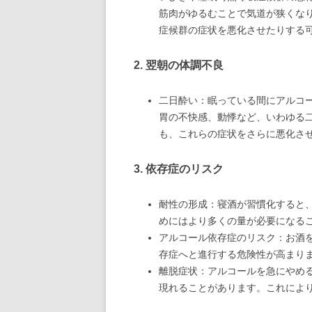
筋肉がゆるむことで気道が狭くな
症候群の症状を悪化させたりする
2. 翌朝の体調不良
二日酔い：眠っている間にアルコ
胃の不快感、動悸など、いわゆる
も、これらの症状をさらに悪化さ
3. 依存症のリスク
耐性の形成：寝酒が習慣化すると
めにはより多くの量が必要になる
アルコール依存症のリスク：お酒
存症へと進行する危険性が高まり
離脱症状：アルコールを急にやめ
現れることがあります。これによ