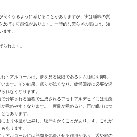
が良くなるように感じることがありますが、実は睡眠の質
を及ぼす可能性があります。一時的な安らぎの裏には、知
います。
げられます。
乱れ：アルコールは、夢を見る段階であるレム睡眠を抑制
ています。その結果、眠りが浅くなり、疲労回復に必要な深
得られなくなります。
内で分解される過程で生成されるアセトアルデヒドには覚醒
目が覚めやすくなります。一度目が覚めると、再び眠りにつ
こともあります。
謝により体温が上昇し、寝汗をかくことがあります。これが
ともあります。
化：アルコールには筋肉を弛緩させる作用があり、舌や喉の