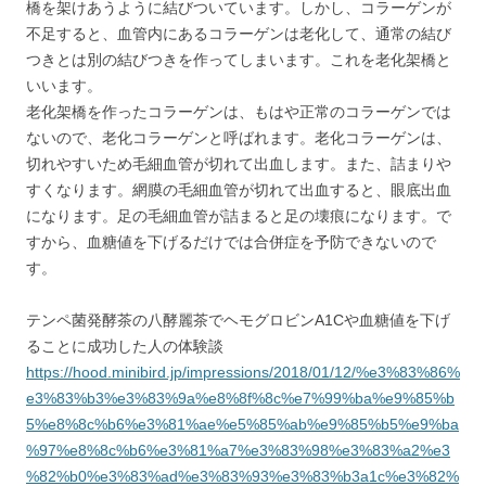
橋を架けあうように結びついています。しかし、コラーゲンが
不足すると、血管内にあるコラーゲンは老化して、通常の結び
つきとは別の結びつきを作ってしまいます。これを老化架橋と
いいます。
老化架橋を作ったコラーゲンは、もはや正常のコラーゲンでは
ないので、老化コラーゲンと呼ばれます。老化コラーゲンは、
切れやすいため毛細血管が切れて出血します。また、詰まりや
すくなります。網膜の毛細血管が切れて出血すると、眼底出血
になります。足の毛細血管が詰まると足の壊痕になります。で
すから、血糖値を下げるだけでは合併症を予防できないので
す。
テンペ菌発酵茶の八酵麗茶でヘモグロビンA1Cや血糖値を下げ
ることに成功した人の体験談
https://hood.minibird.jp/impressions/2018/01/12/%e3%83%86%
e3%83%b3%e3%83%9a%e8%8f%8c%e7%99%ba%e9%85%b
5%e8%8c%b6%e3%81%ae%e5%85%ab%e9%85%b5%e9%ba
%97%e8%8c%b6%e3%81%a7%e3%83%98%e3%83%a2%e3
%82%b0%e3%83%ad%e3%83%93%e3%83%b3a1c%e3%82%