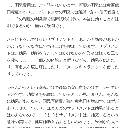
し、開発費用は、ごく限られています。新薬の開発には数百億
円程度かかりますが、トクホの開発では通常1億～2億円程度で
す。その程度の開発費で臨床試験を行い、本当に効くことが証
明できるのか、極めて疑問です。
さらにトクホではないサプリメントも、あたかも効果があるか
のような巧みな宣伝で売り上げを伸ばしています。サプリメン
トは、効果・効能をうたってはいけないので業者は様々な工夫
を凝らします。「個人の体験」と断りながら、効果を伝えた
り、有名人を広告塔にしたり、イメージキャラクターを使った
りしています。
売らんかなという商魂だけで多額の宣伝費をかけて、売ってい
るのです。消費者を馬鹿にしているとしか思えません。そんな
に効果があるなら、国民医療費が毎年数兆円も増加するはずが
ありません。つまり、ほとんどのサプリメントは効果があると
はいえないのです。そもそもサプリメントは、補充するという
意味の英語で「健康補助食品」ともいわれます。米国から入っ