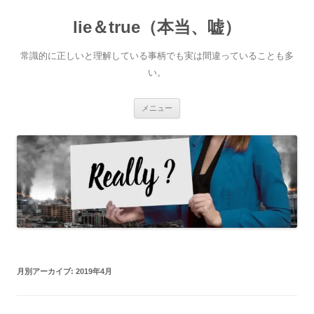
コ
ン
lie＆true（本当、嘘）
テ
ン
ツ
へ
常識的に正しいと理解している事柄でも実は間違っていることも多
ス
キ
い。
ッ
プ
メニュー
月別アーカイブ:
2019年4月