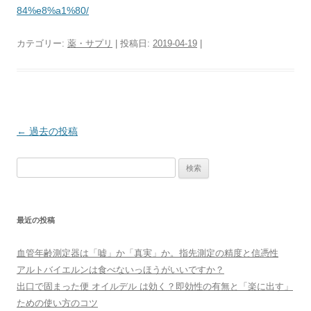
84%e8%a1%80/
カテゴリー:
薬・サプリ
| 投稿日:
2019-04-19
|
投
←
過去の投稿
稿
検
ナ
索:
ビ
ゲ
最近の投稿
ー
シ
血管年齢測定器は「嘘」か「真実」か。指先測定の精度と信憑性
ョ
アルトバイエルンは食べないっほうがいいですか？
ン
出口で固まった便 オイルデル は効く？即効性の有無と「楽に出す」
ための使い方のコツ