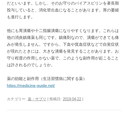
だといいます。しかし、そのお守りのバイアスピリンを著長期
投与していると、消化管出血になることがあります。胃の萎縮
も進行します。
他にも胃潰瘍や十二指腸潰瘍になりやすくなります。これらは
他の消炎鎮痛薬も同じです。鎮痛剤なので、潰瘍ができても痛
みが発生しません。ですから、下血や貧血症状などで自覚症状
が現れたときには、大きな潰瘍を発見することがあります。お
守り程度の作用しかない薬で、このような副作用が起こること
は許されるのでしょうか。
薬の効能と副作用（生活習慣病に関する薬）
https://medicine-guide.net/
カテゴリー:
薬・サプリ
| 投稿日:
2019-04-22
|