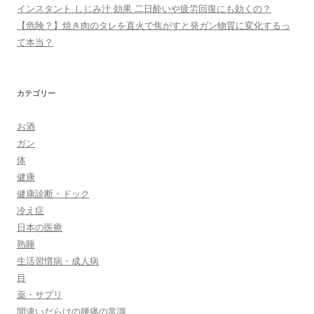
インスタント しじみ汁 効果 二日酔いや疲労回復にも効くの？
【危険？】焼き肉のタレを直火で焦がすと発ガン物質に変化するっ
て本当？
カテゴリー
お酒
ガン
体
健康
健康診断・ドック
冷え症
日本の医療
熟睡
生活習慣病・成人病
目
薬・サプリ
間違いだらけの腰痛の常識