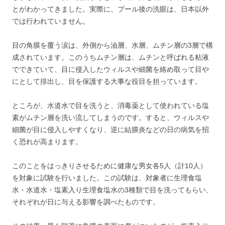
とがわかってきました。実際に、プール後の洗眼は、日本以外
では行われていません。
目の角膜を覆う涙は、外側から油層、水層、ムチン層の3層で構
成されています。このうちムチン層は、ムチンと呼ばれる粘液
でできていて、目に侵入したウィルスや細菌を絡め取って目や
にとして排出し、目を保護する大事な役目を担っています。
ところが、水道水で目を洗うと、消毒薬として使われている塩
素がムチン層を洗い流してしまうのです。すると、ウィルスや
細菌が目に侵入しやすくなり、逆に結膜炎などの日の病気を招
く恐れが高まります。
このことをはっきりさせるために健康な男女各5人（計10人）
を対象に試験を行いました。この試験は、対象者に生理食塩
水・水道水・塩素入り生理食塩水の3種類で目を洗ってもらい、
それぞれが日に与える影響を調べたものです。