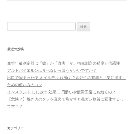
検
索:
最近の投稿
血管年齢測定器は「嘘」か「真実」か。指先測定の精度と信憑性
アルトバイエルンは食べないっほうがいいですか？
出口で固まった便 オイルデル は効く？即効性の有無と「楽に出す」
ための使い方のコツ
インスタント しじみ汁 効果 二日酔いや疲労回復にも効くの？
【危険？】焼き肉のタレを直火で焦がすと発ガン物質に変化するっ
て本当？
カテゴリー