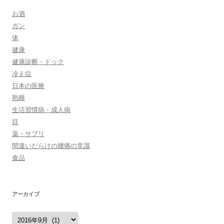
お酒
ガン
体
健康
健康診断・ドック
冷え症
日本の医療
熟睡
生活習慣病・成人病
目
薬・サプリ
間違いだらけの腰痛の常識
食品
アーカイブ
ア
ー