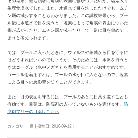
その結果、最も顕著に角膜の表面に傷がついたのが、塩素入り
生理食塩水でした。また、水道水で目を洗っただけでも、ムチ
ン層の減少することもわかりました。この試験結果から、プー
ル後に水道水で目を洗うと、塩素によって角膜の表面についた
傷が広がったり、ムチン層が減ったりして、逆に目を傷めてし
まうと考えられます。
では、プールに入ったときに、ウィルスや細菌から目を守るに
はどうすればいいのでしょうか。そのためには、水泳を行うと
きはゴーグル（水中メガネ）を着用することがおすすめです。
ゴーグルを着用すれば、プールの水が目に入らないので、塩素
による目への悪影響を防ぐことができます。
また、目の表面を守るには、プールのあとに目薬を差すことも
有効です。目薬は、防腐剤の入っていないものを選びます。
防
腐剤フリーの目薬はこちら
。
カテゴリー:
目
| 投稿日:
2016-09-12
|