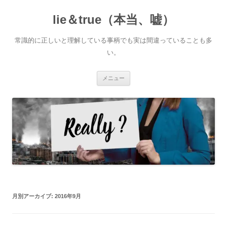
コ
ン
lie＆true（本当、嘘）
テ
ン
ツ
へ
常識的に正しいと理解している事柄でも実は間違っていることも多
ス
キ
い。
ッ
プ
メニュー
月別アーカイブ:
2016年9月