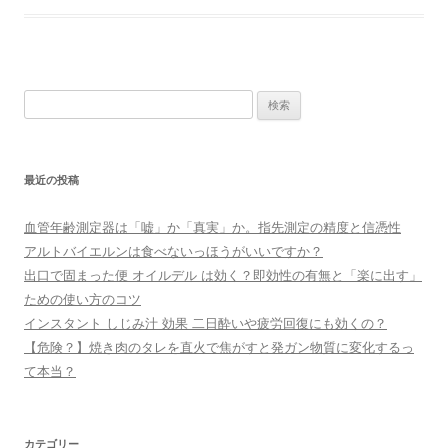
検
索:
最近の投稿
血管年齢測定器は「嘘」か「真実」か。指先測定の精度と信憑性
アルトバイエルンは食べないっほうがいいですか？
出口で固まった便 オイルデル は効く？即効性の有無と「楽に出す」
ための使い方のコツ
インスタント しじみ汁 効果 二日酔いや疲労回復にも効くの？
【危険？】焼き肉のタレを直火で焦がすと発ガン物質に変化するっ
て本当？
カテゴリー