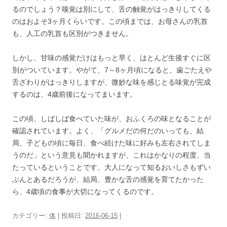
るのでしょう？嗅覚は別にして、舌の触覚がはっきりしてくる
のはおよそ3ヶ月くらいです。この頃までは、お母さんの乳首
も、人工の乳首も区別がつきません。
しかし、甘味の感覚だけはもっと早く、はとんど生後すぐに区
別がついています。やがて、7～8ヶ月頃になると、歯ごたえや
舌ざわりがはっきりしますが、微妙な味を感じとる味覚が完成
するのは、4歳前後になってまいます。
この頃、しばしば食べていた味が、おふくろの味となることが
確認されています。よく、「グルメだの何だのいっても、結
局、子どもの頃に毎日、食べ続けた味に好みも左右されてしま
うのだ」という意見も聞かれますが、これはかなりの程度、当
たっているということです。大人になって知るおいしさもずい
ぶんとあるだろうが、結局、豊かな舌の感覚を育てたかった
ら、4歳頃の食事が大切になってくるのです。
カテゴリー:
体
| 投稿日:
2016-06-15
|