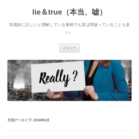
コ
ン
lie＆true（本当、嘘）
テ
ン
ツ
へ
常識的に正しいと理解している事柄でも実は間違っていることも多
ス
キ
い。
ッ
プ
メニュー
月別アーカイブ:
2016年6月