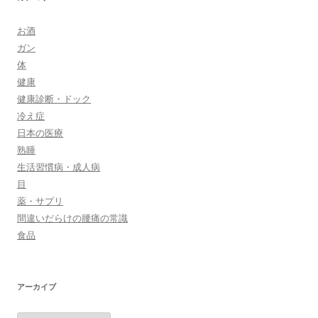
お酒
ガン
体
健康
健康診断・ドック
冷え症
日本の医療
熟睡
生活習慣病・成人病
目
薬・サプリ
間違いだらけの腰痛の常識
食品
アーカイブ
ア