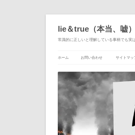
コ
ン
テ
lie＆true（本当、嘘
ン
ツ
へ
常識的に正しいと理解している事柄でも実
ス
キ
ッ
プ
ホーム
お問い合わせ
サイトマッ