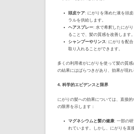
頭皮ケア
: にがりを薄めた液を頭
ラルを供給します。
ヘアスプレー
: 水で希釈したにが
ることで、髪の質感を改善します
シャンプーやリンス
: にがりを配
取り入れることができます。
多くの利用者がにがりを使って髪の質感
の結果にはばらつきがあり、効果が現れ
4.
科学的エビデンスと限界
にがりの髪への効果については、直接的
の限界を示します：
マグネシウムと髪の健康
: 一部
れています。しかし、にがりを直