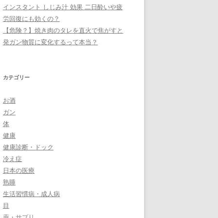
インスタント しじみ汁 効果 二日酔いや疲
労回復にも効くの？
【危険？】焼き肉のタレを直火で焦がすと
発ガン物質に変化するって本当？
カテゴリー
お酒
ガン
体
健康
健康診断・ドック
冷え症
日本の医療
熟睡
生活習慣病・成人病
目
薬・サプリ