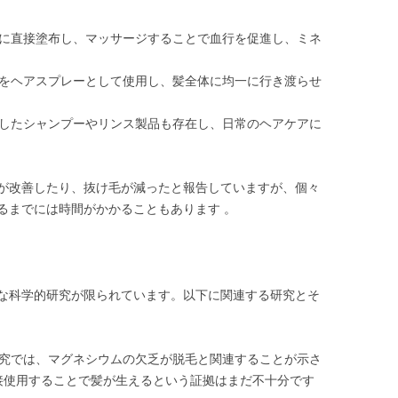
皮に直接塗布し、マッサージすることで血行を促進し、ミネ
りをヘアスプレーとして使用し、髪全体に均一に行き渡らせ
。
合したシャンプーやリンス製品も存在し、日常のヘアケアに
が改善したり、抜け毛が減ったと報告していますが、個々
るまでには時間がかかることもあります 。
な科学的研究が限られています。以下に関連する研究とそ
の研究では、マグネシウムの欠乏が脱毛と関連することが示さ
接使用することで髪が生えるという証拠はまだ不十分です