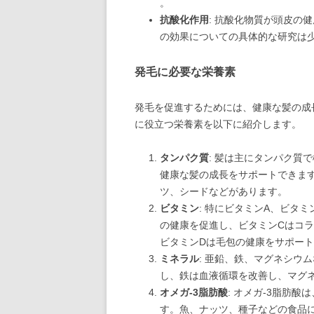
。
抗酸化作用
: 抗酸化物質が頭皮の
の効果についての具体的な研究は少
発毛に必要な栄養素
発毛を促進するためには、健康な髪の成
に役立つ栄養素を以下に紹介します。
タンパク質
: 髪は主にタンパク質
健康な髪の成長をサポートできま
ツ、シードなどがあります。
ビタミン
: 特にビタミンA、ビタ
の健康を促進し、ビタミンCはコ
ビタミンDは毛包の健康をサポー
ミネラル
: 亜鉛、鉄、マグネシウ
し、鉄は血液循環を改善し、マグ
オメガ-3脂肪酸
: オメガ-3脂肪
す。魚、ナッツ、種子などの食品