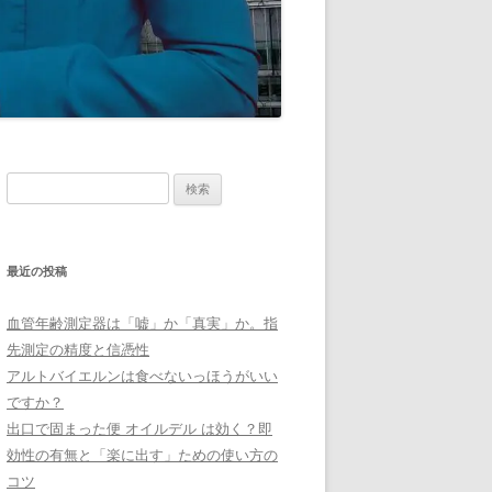
検
索:
最近の投稿
血管年齢測定器は「嘘」か「真実」か。指
先測定の精度と信憑性
アルトバイエルンは食べないっほうがいい
ですか？
出口で固まった便 オイルデル は効く？即
効性の有無と「楽に出す」ための使い方の
コツ