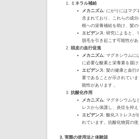
ミネラル補給
メカニズム
: にがりにはマ
含まれており、これらの成分
根への栄養補給を助け、髪の
エビデンス
: 研究によると
脱毛を引き起こす可能性があ
頭皮の血行促進
メカニズム
: マグネシウム
に必要な酸素と栄養素を届け
エビデンス
: 髪の健康と血
要であることが示されていま
能性があります 。
抗酸化作用
メカニズム
: マグネシウム
レスから保護し、炎症を抑え
エビデンス
: 酸化ストレス
れています。抗酸化物質の使
3.
実際の使用法と体験談