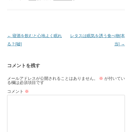
投
←
寝酒を飲むと心地よく眠れ
レタスは眠気を誘う食べ物[本
稿
る？[嘘]
当]
→
ナ
ビ
コメントを残す
ゲ
ー
メールアドレスが公開されることはありません。
※
が付いてい
る欄は必須項目です
シ
コメント
※
ョ
ン