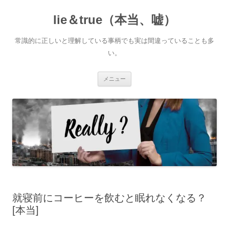
コ
ン
lie＆true（本当、嘘）
テ
ン
ツ
へ
常識的に正しいと理解している事柄でも実は間違っていることも多
ス
キ
い。
ッ
プ
メニュー
就寝前にコーヒーを飲むと眠れなくなる？
[本当]