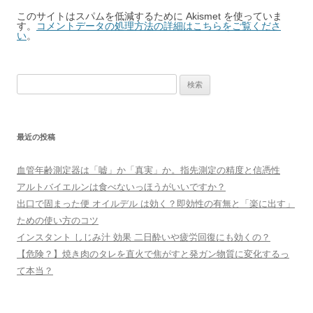
このサイトはスパムを低減するために Akismet を使っていま
す。
コメントデータの処理方法の詳細はこちらをご覧くださ
い
。
検
索:
最近の投稿
血管年齢測定器は「嘘」か「真実」か。指先測定の精度と信憑性
アルトバイエルンは食べないっほうがいいですか？
出口で固まった便 オイルデル は効く？即効性の有無と「楽に出す」
ための使い方のコツ
インスタント しじみ汁 効果 二日酔いや疲労回復にも効くの？
【危険？】焼き肉のタレを直火で焦がすと発ガン物質に変化するっ
て本当？